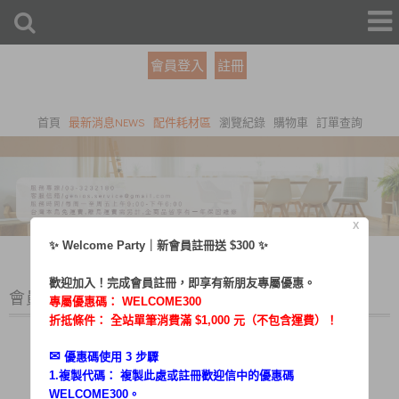
會員登入
註冊
首頁
最新消息NEWS
配件耗材區
瀏覽紀錄
購物車
訂單查詢
X
✨ Welcome Party｜新會員註冊送 $300 ✨
歡迎加入！完成會員註冊，即享有新朋友專屬優惠。
會員登入
專屬優惠碼：
WELCOME300
折抵條件： 全站單筆消費滿 $1,000 元（不包含運費）！
✉︎
優惠碼使用 3 步驟
1.複製代碼： 複製此處或註冊歡迎信中的優惠碼
帳號：
WELCOME300。