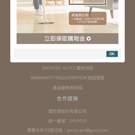
服務專線：03-323-2180
客服信箱 :
genios.service@gmail.com
服務時間：星期一至星期五 上午9:00~下午6:00
例假日休假
購物說明
OK
COMPANY INFORMATION 聯絡我們
SHOPPING NOTES 購物須知
保固登錄
WARRANTY REGISTRATION
產品維修與保固
合作諮詢
婕尼思股份有限公司
統一編號：24531529
業務合作/行銷洽詢：
genios.pm1@gmail.com