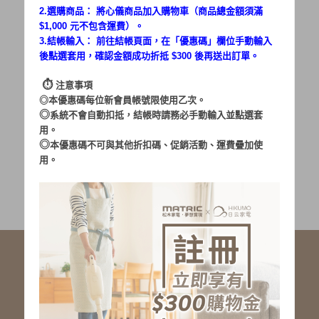
2.選購商品： 將心儀商品加入購物車（商品總金額須滿
$1,000 元不包含運費）。
密碼：
3.結帳輸入： 前往結帳頁面，在「
優惠碼
」欄位手動輸入
後點選套用，確認金額成功折抵 $300 後再送出訂單。
⏱︎
注意事項
◎本優惠碼每位新會員帳號限使用乙次。
◎
系統不會自動扣抵，結帳時請務必手動輸入並點選套
用。
加入會員
忘記密碼?
◎
本優惠碼不可與其他折扣碼、促銷活動、運費疊加使
用。
社群服務連結
<LINE ID: @matric.jp>
線上客服 LINE 歡迎加入
線上客服 Facebook 歡迎加入