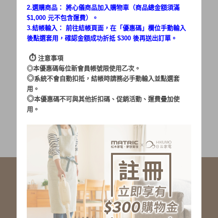
2.選購商品： 將心儀商品加入購物車（商品總金額須滿
$1,000 元不包含運費）。
密碼：
3.結帳輸入： 前往結帳頁面，在「
優惠碼
」欄位手動輸入
後點選套用，確認金額成功折抵 $300 後再送出訂單。
⏱︎
注意事項
◎本優惠碼每位新會員帳號限使用乙次。
◎
系統不會自動扣抵，結帳時請務必手動輸入並點選套
用。
加入會員
忘記密碼?
◎
本優惠碼不可與其他折扣碼、促銷活動、運費疊加使
用。
社群服務連結
<LINE ID: @matric.jp>
線上客服 LINE 歡迎加入
線上客服 Facebook 歡迎加入