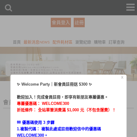
會員登入
註冊
首頁
最新消息NEWS
配件耗材區
瀏覽紀錄
購物車
訂單查詢
X
✨ Welcome Party｜新會員註冊送 $300 ✨
歡迎加入！完成會員註冊，即享有新朋友專屬優惠。
會員登入
專屬優惠碼：
WELCOME300
折抵條件： 全站單筆消費滿 $1,000 元（不包含運費）！
✉︎
優惠碼使用 3 步驟
1.複製代碼： 複製此處或註冊歡迎信中的優惠碼
帳號：
WELCOME300。