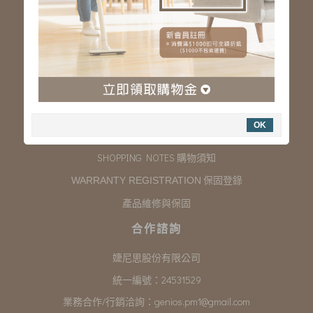
服務專線：03-323-2180
客服信箱 :
genios.service@gmail.com
服務時間：星期一至星期五 上午9:00~下午6:00
例假日休假
購物說明
OK
COMPANY INFORMATION 聯絡我們
SHOPPING NOTES 購物須知
保固登錄
WARRANTY REGISTRATION
產品維修與保固
合作諮詢
婕尼思股份有限公司
統一編號：24531529
業務合作/行銷洽詢：
genios.pm1@gmail.com