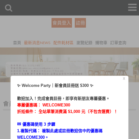
會員登入
註冊
首頁
最新消息NEWS
配件耗材區
瀏覽紀錄
購物車
訂單查詢
X
✨ Welcome Party｜新會員註冊送 $300 ✨
歡迎加入！完成會員註冊，即享有新朋友專屬優惠。
會員登入
專屬優惠碼：
WELCOME300
折抵條件： 全站單筆消費滿 $1,000 元（不包含運費）！
✉︎
優惠碼使用 3 步驟
1.複製代碼： 複製此處或註冊歡迎信中的優惠碼
帳號：
WELCOME300。