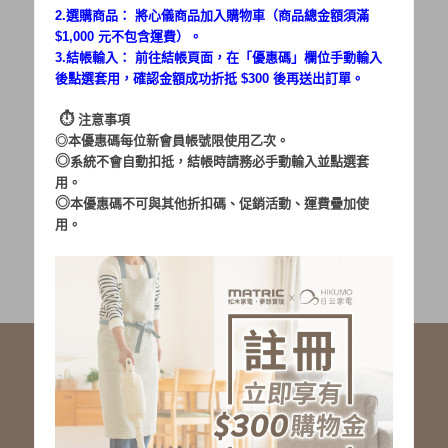
2.選購商品： 將心儀商品加入購物車（商品總金額須滿
$1,000 元不包含運費）。
密碼：
3.結帳輸入： 前往結帳頁面，在「
優惠碼
」欄位手動輸入
後點選套用，確認金額成功折抵 $300 後再送出訂單。
⏱︎
注意事項
◎本優惠碼每位新會員帳號限使用乙次。
◎
系統不會自動扣抵，結帳時請務必手動輸入並點選套
用。
加入會員
忘記密碼?
◎
本優惠碼不可與其他折扣碼、促銷活動、運費疊加使
用。
社群服務連結
<LINE ID: @matric.jp>
線上客服 LINE 歡迎加入
線上客服 Facebook 歡迎加入