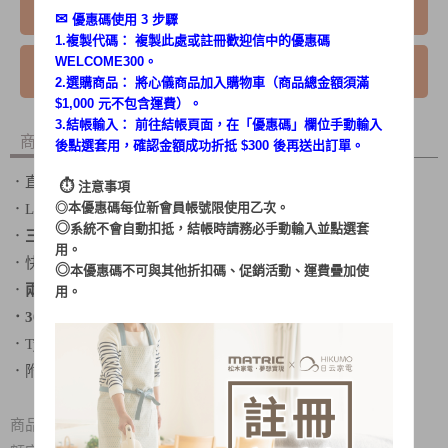
我要購買
✉︎
優惠碼使用 3 步驟
1.複製代碼： 複製此處或註冊歡迎信中的優惠碼
WELCOME300。
我要詢問
2.選購商品： 將心儀商品加入購物車（商品總金額須滿
$1,000 元不包含運費）。
3.結帳輸入： 前往結帳頁面，在「
優惠碼
」欄位手動輸入
商品內容
商品討論
後點選套用，確認金額成功折抵 $300 後再送出訂單。
．直覺按鍵設計
⏱︎
注意事項
◎本優惠碼每位新會員帳號限使用乙次。
．LED數位顯示
◎
系統不會自動扣抵，結帳時請務必手動輸入並點選套
．
三檔
風力選擇
用。
．快速製冰
◎
本優惠碼不可與其他折扣碼、促銷活動、運費疊加使
．
兩種折疊
方式
用。
．3000mAh
大容量
．Type-C充電接口
．附贈
掛繩
商品規格：