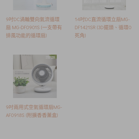
9吋DC渦輪雙向氣流循環
14吋DC直流循環立扇MG-
扇 MG-DF0901S (一支帶有
DF1421SR (3D擺頭、循環0
排風功能的循環扇)
死角)
9吋兩用式空氣循環扇MG-
AF0918S (附擴香香薰盒)