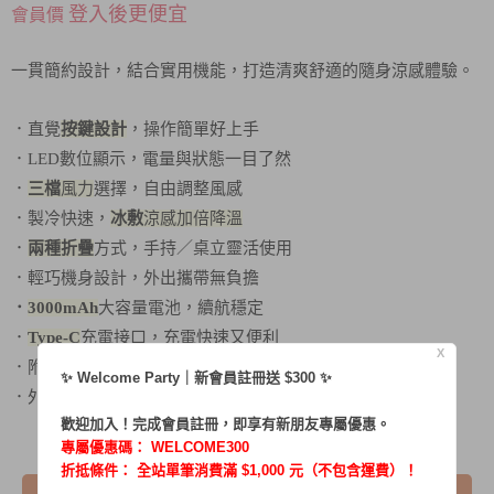
登入後更便宜
會員價
一貫簡約設計，結合實用機能，打造清爽舒適的隨身涼感體驗。
．直覺
按鍵設計
，操作簡單好上手
．LED數位顯示，電量與狀態一目了然
．
三檔
風力
選擇，自由調整風感
．製冷快速，
冰敷
涼感加倍降溫
．
兩種折疊
方式，手持／桌立靈活使用
．輕巧機身設計，外出攜帶無負擔
．
3000mAh
大容量電池，續航穩定
．
Type-C
充電接口，充電快速又便利
X
．附贈
掛繩設計
，隨身攜帶更方便
✨ Welcome Party｜新會員註冊送 $300 ✨
．外型簡約質感，兼具美型與實用
歡迎加入！完成會員註冊，即享有新朋友專屬優惠。
專屬優惠碼：
WELCOME300
折抵條件： 全站單筆消費滿 $1,000 元（不包含運費）！