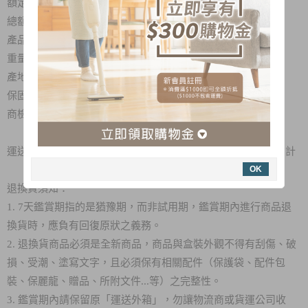
額定電壓：5V/2A
總額定消秏電功率：10W
產品尺寸：57
x
206x52 (寬)x(高)x(深)mm
重量：0.17Kg
產地：中國
保固：一年(依照購買日期為主)
商檢字號：R37800
運送服務：此商品免運僅限本島地區，配送離島區域運費需另計
OK
退換貨須知：
1. 7天鑑賞期指的是猶豫期，而非試用期，鑑賞期內進行商品退
換貨時，應負有回復原狀之義務。
2. 退換貨商品必須是全新商品，商品與盒裝外觀不得有刮傷、破
損、受潮、塗寫文字，且必須保有相關配件（保護袋、配件包
裝、保麗龍、贈品、所附文件...等）之完整性。
3. 鑑賞期內請保留原「運送外箱」，勿讓物流商或貨運公司收