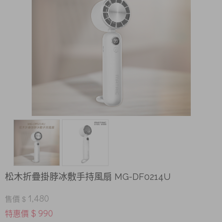
松木折疊掛脖冰敷手持風扇 MG-DF0214U
1,480
售價 $
$ 990
特惠價