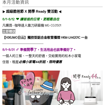
本月活動資訊
▶︎
超級酷爸節 X 開學 Ready
◀︎
雙活動
❤︎
8/1~8/12
讓爸爸的日常，更輕鬆自在
凡購買--咖啡達人錐刀研磨機 MG-CG3501
立即贈送
【HIKUMO日云】觸控型鋁合金軟管檯燈 HKM-LH4201C 一台
-----------------------------------
✐
8/1~8/31
準備
了，生活用品也該準備好了。
開學
一個人的三餐、一整天的舒適，交給實用的松木小家電
住宿、租屋
必備小家電44折起，限時優惠