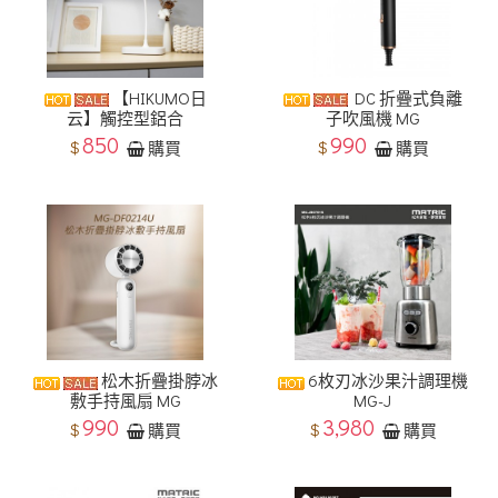
【HIKUMO日
DC 折疊式負離
云】觸控型鋁合
子吹風機 MG
850
990
$
$
購買
購買
松木折疊掛脖冰
6枚刃冰沙果汁調理機
敷手持風扇 MG
MG-J
990
3,980
$
$
購買
購買