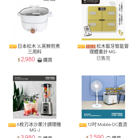
​日本松木 3L蒸鮮煎煮
松木藍牙智能管
三用料
理體重計 MG-
2,980
已售完
$
購買
6枚刃冰沙果汁調理機
12吋 Mobile-DC直流
MG-J
2,590
3,980
$
$
購買