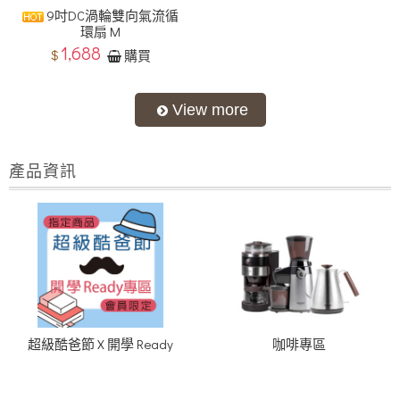
9吋DC渦輪雙向氣流循
環扇 M
1,688
$
購買
產品資訊
超級酷爸節 X 開學 Ready
咖啡專區