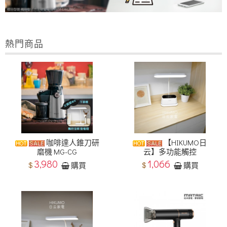
熱門商品
咖啡達人錐刀研
【HIKUMO日
磨機 MG-CG
云】多功能觸控
3,980
1,066
$
$
購買
購買