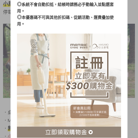
小風扇也有 大 風 力
◎
系統不會自動扣抵，結帳時請務必手動輸入並點選套
用。
停電不驚慌
! 戶外、野餐、露營 最佳小夥伴
◎
本優惠碼不可與其他折扣碼、促銷活動、運費疊加使
用。
．桌扇/循環扇 二用型
．Mobile-DC馬達，省電又靜音
無線便攜
．
走到哪 涼到哪，生活更加便利且舒適
．
小巧而強大的4500mAh大容量電池
/USB Type-C充電