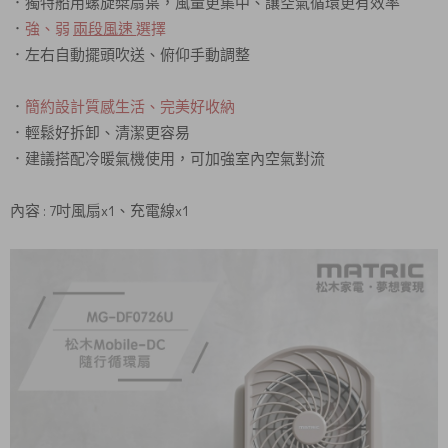
．獨特船用螺旋槳扇葉，風量更集中、讓空氣循環更有效率
．
強、弱
兩段風速
選擇
．左右自動擺頭吹送、俯仰手動調整
．
簡約設計質感生活、完美好收納
．輕鬆好拆卸、清潔更容易
．建議搭配冷暖氣機使用，可加強室內空氣對流
內容 : 7吋風扇x1、充電線x1