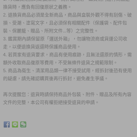
換貨時，應負有回復原狀之義務。
2. 退換貨商品必須是全新商品，商品與盒裝外觀不得有刮傷、破
損、受潮、塗寫文字，且必須保有相關配件（保護袋、配件包
裝、保麗龍、贈品、所附文件...等）之完整性。
3. 鑑賞期內請保留原「運送外箱」，勿讓物流商或貨運公司收
走，以便退換貨返還時保護商品使用。
4. 若買家有退貨要求，商品有使用痕跡，且無法還原的情形，需
額外收取商品復原等費用，不受無條件退貨之規範限制。
5. 商品為衛生、清潔用品類一律不接受試用，經拆封後恐有使用
的疑慮，請先確認購買後再行拆封，避免產生爭議。
再次提醒您：退貨時請保持商品外包裝、附件、贈品及所有內容
文件的完整，本公司有權拒絕接受退貨的申請。