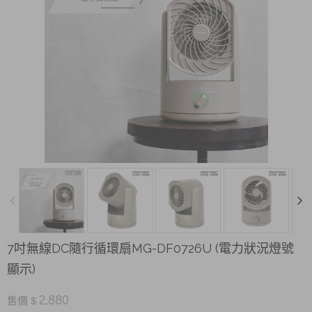
7吋無線DC隨行循環扇MG-DF0726U (電力狀況燈號
顯示)
2,880
售價 $