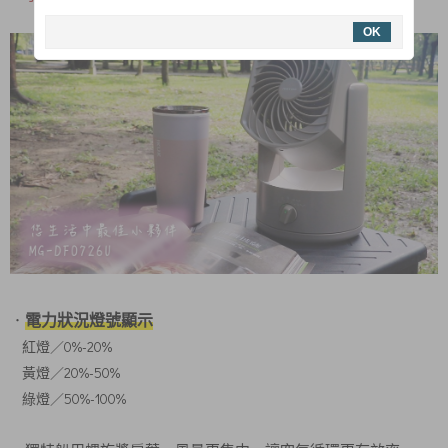
OK
電力狀況燈號顯示
．
紅燈／0%-20%
黃燈／20%-50%
綠燈／50%-100%