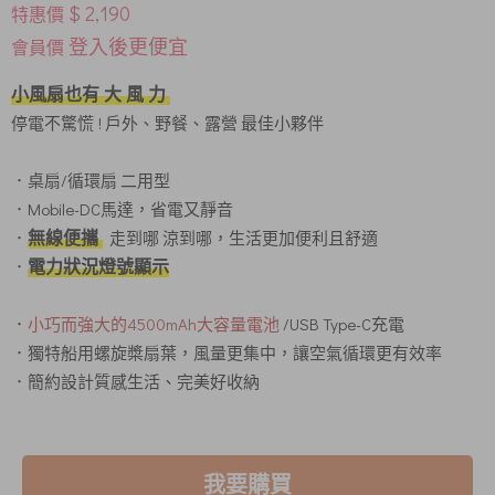
$ 2,190
特惠價
登入後更便宜
會員價
小風扇也有 大 風 力
停電不驚慌
! 戶外、野餐、露營 最佳小夥伴
．桌扇/循環扇 二用型
．Mobile-DC馬達，省電又靜音
無線便攜
．
走到哪 涼到哪，生活更加便利且舒適
電力狀況燈號顯示
．
．
小巧而強大的4500mAh大容量電池
/USB Type-C充電
．獨特船用螺旋槳扇葉，風量更集中，讓空氣循環更有效率
．簡約設計質感生活、完美好收納
我要購買