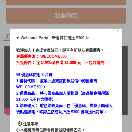
我要詢問
X
商品內容
商品討論
✨ Welcome Party｜新會員註冊送 $300 ✨
歡迎加入！完成會員註冊，即享有新朋友專屬優惠。
專屬優惠碼：
WELCOME300
折抵條件： 全站單筆消費滿 $1,000 元（不包含運費）！
✉︎
優惠碼使用 3 步驟
1.複製代碼： 複製此處或註冊歡迎信中的優惠碼
WELCOME300。
2.選購商品： 將心儀商品加入購物車（商品總金額須滿
$1,000 元不包含運費）。
3.結帳輸入： 前往結帳頁面，在「
優惠碼
」欄位手動輸入
後點選套用，確認金額成功折抵 $300 後再送出訂單。
⏱︎
注意事項
◎本優惠碼每位新會員帳號限使用乙次。