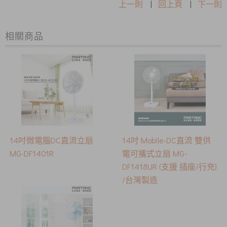
上一則
|
回上頁
|
下一則
相關商品
14吋微電腦DC直流立扇
14吋 Mobile-DC直流 雙供
MG-DF1401R
電可攜式立扇 MG-
DF1418UR (支援 插座/行充)
/台灣製造