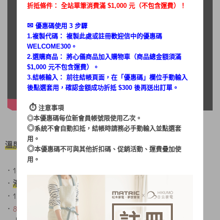
折抵條件： 全站單筆消費滿 $1,000 元（不包含運費）！
✉︎
優惠碼使用 3 步驟
1.複製代碼： 複製此處或註冊歡迎信中的優惠碼
WELCOME300。
2.選購商品： 將心儀商品加入購物車（商品總金額須滿
$1,000 元不包含運費）。
3.結帳輸入： 前往結帳頁面，在「
優惠碼
」欄位手動輸入
後點選套用，確認金額成功折抵 $300 後再送出訂單。
⏱︎
注意事項
◎本優惠碼每位新會員帳號限使用乙次。
◎
系統不會自動扣抵，結帳時請務必手動輸入並點選套
用。
溫度對了、完美廚藝輕鬆打造
◎
本優惠碼不可與其他折扣碼、促銷活動、運費疊加使
用。
．16L容量、料理空間 剛剛好
．
液脹式溫控
，溫度精準性能穩定、使用壽命長
．1200W大火力，省時速炸不等待
．
80°C〜230°C 廣域溫控