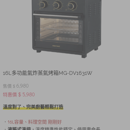
16L多功能氣炸蒸氣烤箱MG-DV1631W
6,980
售價 $
$ 5,980
特惠價
溫度對了、完美廚藝輕鬆打造
．
16L容量、料理空間 剛剛好
．
液脹式溫控
，溫度精準性能穩定、使用壽命長