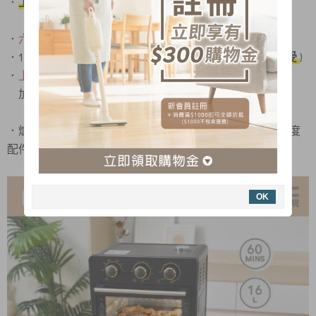
．
上、下獨立溫控
，滿足各種料理需求
．
六種加熱模式
(氣炸、烘焙、燒烤、乾果、上烤、下烤)
．1-60分鐘定時裝置 (
亦可不限制時間，低溫慢烤奢華享受
)
．
上方注水口裝置、加濕蒸烤 食材鎖水更軟嫩
加水無須開爐門，溫度不流失料理才美味
．爐內菱形鑽紋設計，提升內部熱能反射、增加烘烤均勻度
配件 : 不鏽鋼炸籃、搪瓷烤盤、集水槽、集屑盤、取盤夾
OK