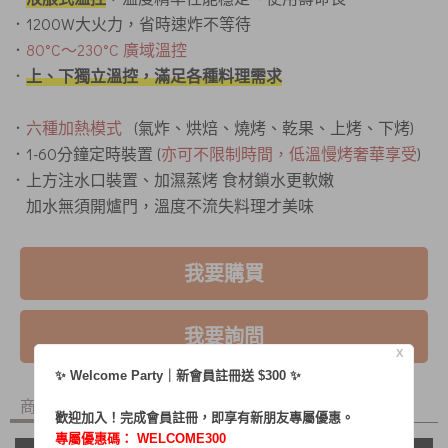
．1200W大火力，省時速炸不等待
．
80°C〜230°C 廣域溫控
．
上、下獨立溫控，滿足各種料理需求
．
六種加熱模式
(氣炸、烘焙、燒烤、乾果、上烤、下烤)
．1-60分鐘定時裝置 (
亦可不限制時間，低溫慢烤奢華享受
)
．上方注水口裝置、加濕蒸烤 食材鎖水更軟嫩
加水無須開爐門，溫度不流失料理才美味
我要購買
我要詢問
X
✨ Welcome Party｜新會員註冊送 $300 ✨
商品內容
商品討論
歡迎加入！完成會員註冊，即享有新朋友專屬優惠。
專屬優惠碼：
WELCOME300