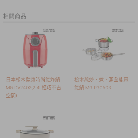
相關商品
日本松木健康時尚氣炸鍋
松木煎炒．煮．蒸全能電
MG-DV2402(2.4L輕巧不占
氣鍋 MG-PG0603
空間)