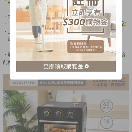
．
上、下獨立溫控
，滿足各種料理需求
．
六種加熱模式
(氣炸、烘焙、燒烤、乾果、上烤、下烤)
．1-60分鐘定時裝置 (
亦可不限制時間，低溫慢烤奢華享受
)
．
上方注水口裝置、加濕蒸烤 食材鎖水更軟嫩
加水無須開爐門，溫度不流失料理才美味
．爐內菱形鑽紋設計，提升內部熱能反射、增加烘烤均勻度
配件 : 不鏽鋼炸籃、搪瓷烤盤、集水槽、集屑盤、取盤夾