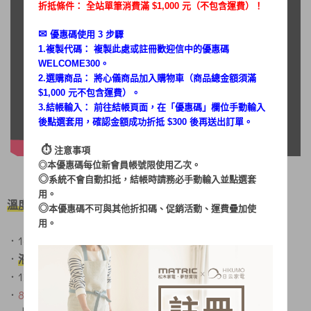
折抵條件： 全站單筆消費滿 $1,000 元（不包含運費）！
✉︎
優惠碼使用 3 步驟
1.複製代碼： 複製此處或註冊歡迎信中的優惠碼
WELCOME300。
2.選購商品： 將心儀商品加入購物車（商品總金額須滿
$1,000 元不包含運費）。
3.結帳輸入： 前往結帳頁面，在「
優惠碼
」欄位手動輸入
後點選套用，確認金額成功折抵 $300 後再送出訂單。
⏱︎
注意事項
◎本優惠碼每位新會員帳號限使用乙次。
◎
系統不會自動扣抵，結帳時請務必手動輸入並點選套
用。
溫度對了、完美廚藝輕鬆打造
◎
本優惠碼不可與其他折扣碼、促銷活動、運費疊加使
用。
．16L容量、料理空間 剛剛好
．
液脹式溫控
，溫度精準性能穩定、使用壽命長
．1200W大火力，省時速炸不等待
．
80°C〜230°C 廣域溫控