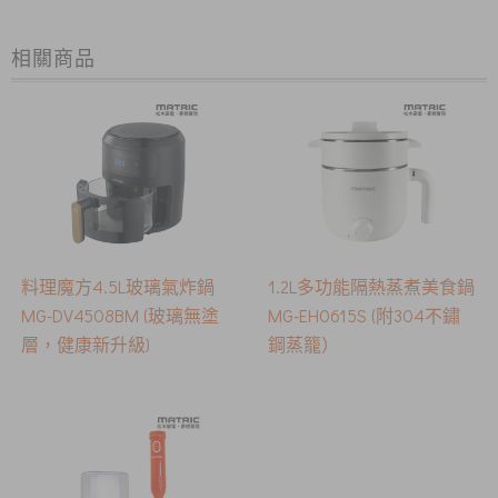
相關商品
料理魔方4.5L玻璃氣炸鍋
1.2L多功能隔熱蒸煮美食鍋
MG-DV4508BM (玻璃無塗
MG-EH0615S (附304不鏽
層，健康新升級)
鋼蒸籠）