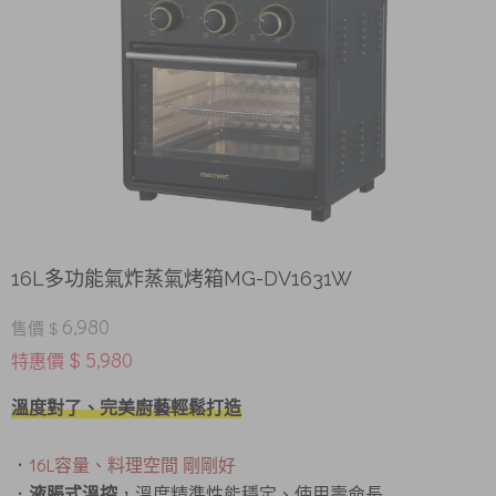
16L多功能氣炸蒸氣烤箱MG-DV1631W
6,980
售價 $
$ 5,980
特惠價
溫度對了、完美廚藝輕鬆打造
．
16L容量、料理空間 剛剛好
．
液脹式溫控
，溫度精準性能穩定、使用壽命長