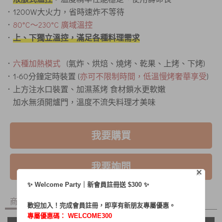
．1200W大火力，省時速炸不等待
．
80°C〜230°C 廣域溫控
．
上、下獨立溫控，滿足各種料理需求
．
六種加熱模式
(氣炸、烘焙、燒烤、乾果、上烤、下烤)
．1-60分鐘定時裝置 (
亦可不限制時間，低溫慢烤奢華享受
)
．上方注水口裝置、加濕蒸烤 食材鎖水更軟嫩
加水無須開爐門，溫度不流失料理才美味
我要購買
我要詢問
×
X
✨ Welcome Party｜新會員註冊送 $300 ✨
商品內容
商品討論
歡迎加入！完成會員註冊，即享有新朋友專屬優惠。
專屬優惠碼：
WELCOME300