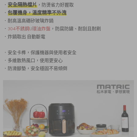
安全隔熱檔片
．
，防燙省力好握取
包覆機身，溫度精準不外洩
．
．耐高溫高硼矽玻璃炸鍋
．
304不銹鋼U環油炸盤
，防腐防鏽、耐刮且耐刷
．炸鍋取出 自動斷電
．安全卡榫，保護機器與使用者安全
．多維散熱風口，使用更安心
．防滑腳墊，安全穩固不易傾倒