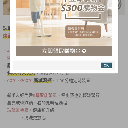
玻璃無塗層，健康新升級、清洗更方便
烤全雞也不成問題
!
．
4.5L大容量、料理更多元
．
液晶顯示面板
、智能觸控ONE TOUCH
顏值開掛 通透可視 !
．
OK
1400W大火力
．
，省時速炸不等待
廣堿溫控
．
60°C〜200°C
、1-60分鐘定時裝置
．新手友好內建
8種智能菜單
、零廚藝也能輕鬆駕馭
．晶亮玻璃炸鍋，看的見料理過程
．
玻璃無塗層
，健康新升級
，清洗更放心