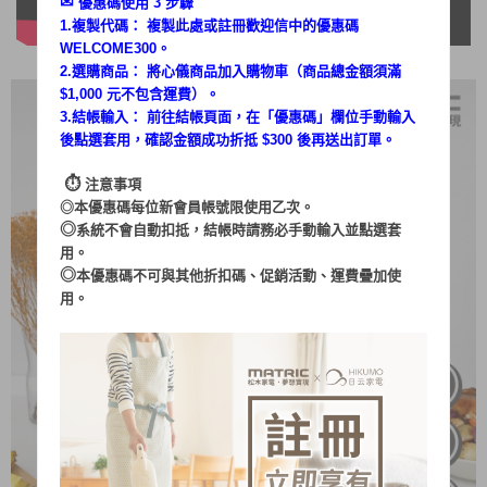
✉︎
優惠碼使用 3 步驟
1.複製代碼： 複製此處或註冊歡迎信中的優惠碼
WELCOME300。
2.選購商品： 將心儀商品加入購物車（商品總金額須滿
$1,000 元不包含運費）。
3.結帳輸入： 前往結帳頁面，在「
優惠碼
」欄位手動輸入
後點選套用，確認金額成功折抵 $300 後再送出訂單。
⏱︎
注意事項
◎本優惠碼每位新會員帳號限使用乙次。
◎
系統不會自動扣抵，結帳時請務必手動輸入並點選套
用。
◎
本優惠碼不可與其他折扣碼、促銷活動、運費疊加使
用。