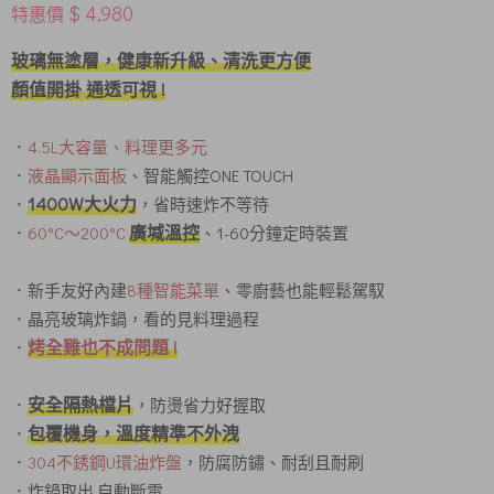
$ 4,980
特惠價
玻璃無塗層，健康新升級、清洗更方便
顏值開掛 通透可視 !
．
4.5L大容量、料理更多元
．
液晶顯示面板
、智能觸控ONE TOUCH
1400W大火力
．
，省時速炸不等待
廣堿溫控
．
60°C〜200°C
、1-60分鐘定時裝置
．新手友好內建
8種智能菜單
、零廚藝也能輕鬆駕馭
．晶亮玻璃炸鍋，看的見料理過程
烤全雞也不成問題
!
．
安全隔熱檔片
．
，防燙省力好握取
包覆機身，溫度精準不外洩
．
．
304不銹鋼U環油炸盤
，防腐防鏽、耐刮且耐刷
．炸鍋取出 自動斷電