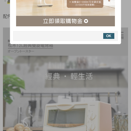
高颜值磨砂質感外觀
，讓生活就是一場 美學饗宴
．
配件：烤盤×1個、固定式烤網×1個、集屑盤×1個
OK