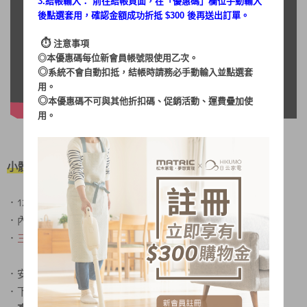
3.結帳輸入： 前往結帳頁面，在「
優惠碼
」欄位手動輸入
後點選套用，確認金額成功折抵 $300 後再送出訂單。
⏱︎
注意事項
◎本優惠碼每位新會員帳號限使用乙次。
◎
系統不會自動扣抵，結帳時請務必手動輸入並點選套
用。
◎
本優惠碼不可與其他折扣碼、促銷活動、運費疊加使
用。
小體積 大空間，9吋Pizza也ok
．12L最適容量、輕鬆料理簡單上手
4片土司同步烤也不是問題 !
．內部空間大容量，
．
三段式上、下火獨立調理
，食材烘焙更加有彈性
．安心便利的
1-30分鐘定時功能
．下拉式集屑盤，清潔好省力