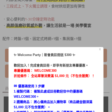
．
三段式上、下火獨立調理
，食材烘焙更加有彈性
．安心便利的
1-30分鐘定時功能
高颜值磨砂質感外觀
，讓生活就是一場 美學饗宴
．
配件：烤盤×1個、固定式烤網×1個、集屑盤×1個
X
已售完
✨ Welcome Party｜新會員註冊送 $300 ✨
歡迎加入！完成會員註冊，即享有新朋友專屬優惠。
我要詢問
專屬優惠碼：
WELCOME300
折抵條件： 全站單筆消費滿 $1,000 元（不包含運費）！
✉︎
優惠碼使用 3 步驟
商品內容
商品討論
1.複製代碼： 複製此處或註冊歡迎信中的優惠碼
WELCOME300。
2.選購商品： 將心儀商品加入購物車（商品總金額須滿
$1,000 元不包含運費）。