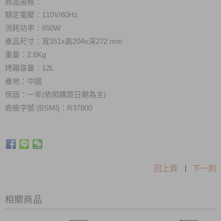
商品規格：
額定電壓：110V/60Hz
消耗功率：650W
產品尺寸：寬351x高204x深272 mm
重量：2.6Kg
烤箱容量
：12L
產地：中國
保固：一年(依照購買日期為主)
商檢字號 (BSMI)
：R37800
回上頁
|
下一則
相關商品