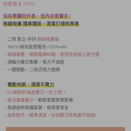
$ 3,990
特惠價
沒有華麗的外表，但內在很實在 !
無線吸塵 隨拿隨吸，清潔打掃效率高
．二用 直立/手持
無線吸塵器
．18650高效能鋰電池 /2200mAh
．
無線吸塵，擺脫電線糾纏、使用及收納上更方便
．渦輪分離式集塵，吸力不減退
．一鍵啟動，二段式吸力選擇
電動地刷，清掃不費力
．
LED燈照明 暗處髒汙一目了然!！
．
電池電量顯示
，輕鬆掌握家務節奏
．馬達過熱保護裝置，使用更安全
．
超多配件，精準清潔、任何髒污死角都不放過!