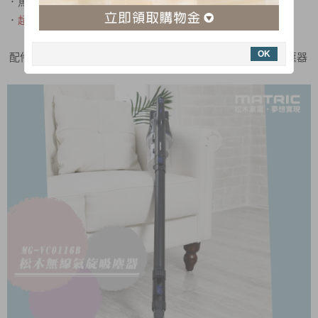
．馬達過熱保護裝置，使用更安全
．
超多配件，精準清潔、任何髒污死角都不放過!
OK
配件：加長管、電動地刷、毛刷、扁吸嘴、壁掛架，電源供應器