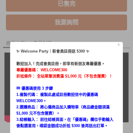
已售完
我要詢問
商品內容
商品討論
X
✨ Welcome Party｜新會員註冊送 $300 ✨
歡迎加入！完成會員註冊，即享有新朋友專屬優惠。
專屬優惠碼：
WELCOME300
折抵條件： 全站單筆消費滿 $1,000 元（不包含運費）！
✉︎
優惠碼使用 3 步驟
1.複製代碼： 複製此處或註冊歡迎信中的優惠碼
WELCOME300。
2.選購商品： 將心儀商品加入購物車（商品總金額須滿
$1,000 元不包含運費）。
3.結帳輸入： 前往結帳頁面，在「
優惠碼
」欄位手動輸入
後點選套用，確認金額成功折抵 $300 後再送出訂單。