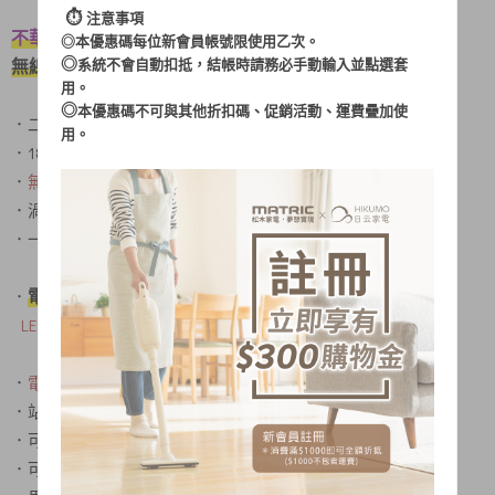
⏱︎
注意事項
不華麗，但很實在
◎本優惠碼每位新會員帳號限使用乙次。
◎
無線吸塵 隨拿隨吸，清潔打掃效率高
系統不會自動扣抵，結帳時請務必手動輸入並點選套
用。
◎
本優惠碼不可與其他折扣碼、促銷活動、運費疊加使
．二用 直立/手持
無線吸塵器
用。
．18650高效能鋰電池 /2200mAh
．
無線吸塵，擺脫電線糾纏、使用及收納上更方便
．渦輪分離式集塵，吸力不減退
．一鍵啟動，二段式吸力選擇
電動地刷，清掃不費力
．
LED燈照明 暗處髒汙一目了然!！
．
電池電量顯示
，輕鬆掌握家務節奏
．站立型收納，可以隨時調整放置位置
．可水洗過濾棉，過濾效果好、灰塵吸附速度快
．可水洗集塵杯，免更換使用更環保