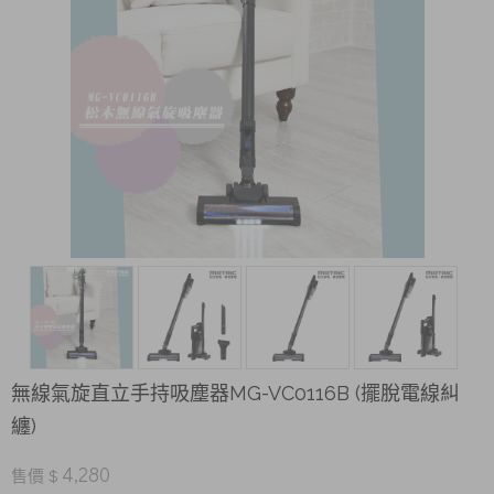
無線氣旋直立手持吸塵器MG-VC0116B (擺脫電線糾
纏)
4,280
售價 $