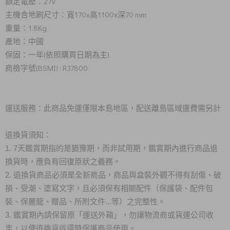
額定電壓：27V
主機含地刷尺寸：寬170x高1100x深70 mm
重量：1.8Kg
產地：中國
保固：一年(依照購買日期為主)
商檢字號(BSMI) : R37800
運送服務：此商品免運僅限本島地區，配送離島區域運費需另計
退換貨須知：
1. 7天鑑賞期指的是猶豫期，而非試用期，鑑賞期內進行商品退
換貨時，應負有回復原狀之義務。
2. 退換貨商品必須是全新商品，商品與盒裝外觀不得有刮傷、破
損、受潮、塗寫文字，且必須保有相關配件（保護袋、配件包
裝、保麗龍、贈品、所附文件...等）之完整性。
3. 鑑賞期內請保留原「運送外箱」，勿讓物流商或貨運公司收
走，以便退換貨返還時保護商品使用。