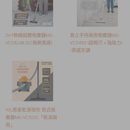
2in1無線超靚吸塵器MG-
直立手持兩用吸塵器MG-
VC0824B (DC無刷馬達)
VC0450 (超輕巧 x 強吸力)
/質感灰調
10L居家乾溼吸吹 筒式吸
塵器MG-VC1020「乾濕兩
用」