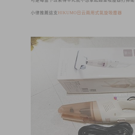
可是每當下班累得半死就不想拿起超重吸塵器打掃衛生
小律推薦這支
HIKUMO日云兩用式氣旋吸塵器