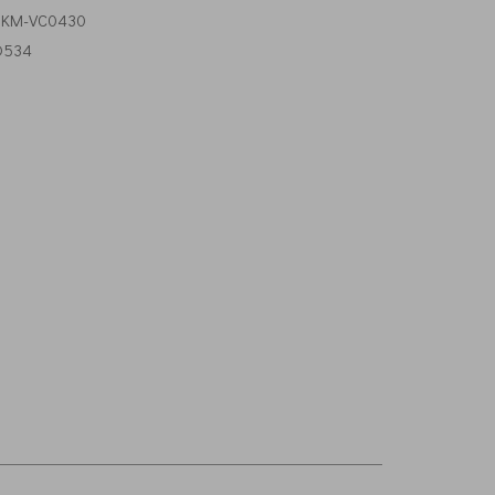
M-VC0430
MD534