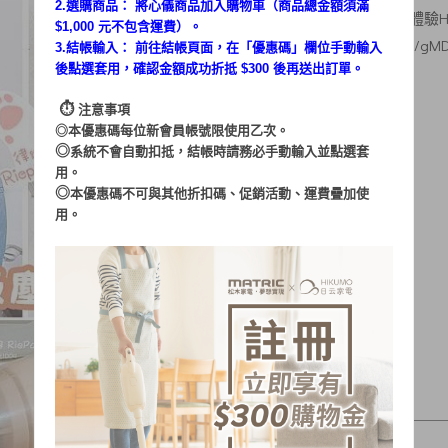
2.選購商品： 將心儀商品加入購物車（商品總金額須滿
素人體驗：
律鏡看世界
／
體驗HK
$1,000 元不包含運費）。
文章出處：
https://reurl.cc/g
3.結帳輸入： 前往結帳頁面，在「
優惠碼
」欄位手動輸入
後點選套用，確認金額成功折抵 $300 後再送出訂單。
⏱︎
注意事項
◎本優惠碼每位新會員帳號限使用乙次。
◎
系統不會自動扣抵，結帳時請務必手動輸入並點選套
用。
◎
本優惠碼不可與其他折扣碼、促銷活動、運費疊加使
用。