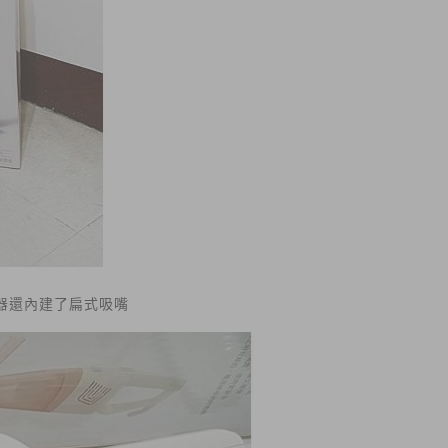
器還內建了扁式吸嘴