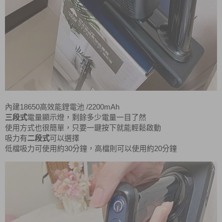
18650
/2200mAh
內建
高效能鋰電池
三段式
電量顯示燈，剩餘多少電量一目了然
使用方式也很簡單，只要一鍵按下就能輕鬆啟動
吸力有
二段式
可以選擇
30
20
低檔吸力可使用約
分鐘，高檔則可以使用約
分鐘