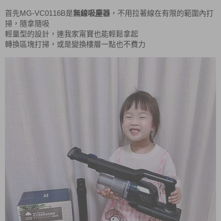
MG-VC0116B
首先
是
無線吸塵器
，不用拉著線在有限的範圍內打
掃，隨拿隨吸
輕量型的設計，連我家甯寶也能輕鬆拿起
轉換區塊打掃，或是變換樓層一點也不費力