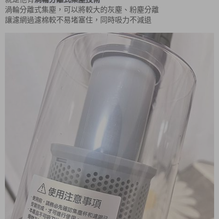
渦輪分離式集塵，可以將較大的灰塵、粉塵分離
讓濾網過濾棉較不易堵塞住，同時吸力不減退