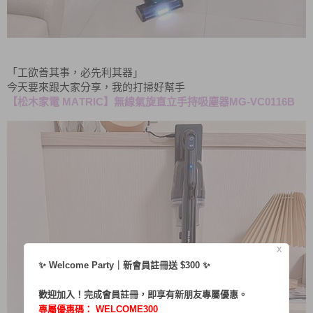
「工欲善其事，必先利其器」
今天要來跟大家分享，我的打掃好幫手
MATRIC
MG-VC0116B
【松木家電
】無線氣旋直立手持吸塵器
X
✨ Welcome Party｜新會員註冊送 $300 ✨
歡迎加入！完成會員註冊，即享有新朋友專屬優惠。
專屬優惠碼：
WELCOME300