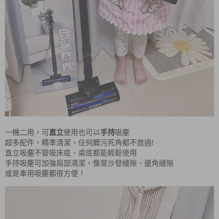
一機二用，可
直立
使用也可以
手持
吸塵
!
超多配件，精準清潔、任何髒污死角都不放過
直立吸塵不管吸床底、桌底都能輕鬆使用
手持吸塵可加強局部清潔，像是沙發縫隙、邊角縫隙
或是車用吸塵都很方便！