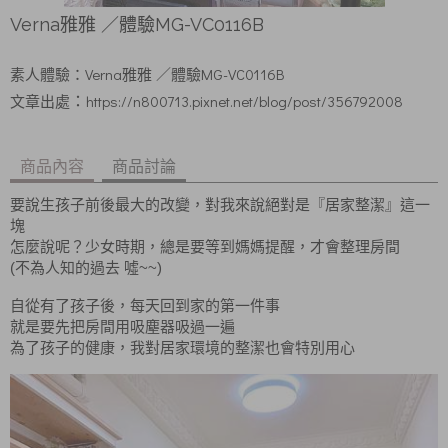
Verna雅雅 ／體驗MG-VC0116B
Verna雅雅
／體驗MG-VC0116B
素人體驗：
https://n800713.pixnet.net/blog/post/356792008
：
文章出處
商品內容
商品討論
要說生孩子前後最大的改變，對我來說絕對是『居家整潔』這一
塊
怎麼說呢？少女時期，總是要等到媽媽提醒，才會整理房間
(
~~)
不為人知的過去
噓
自從有了孩子後，每天回到家的第一件事
就是要先把房間用吸塵器吸過一遍
為了孩子的健康，我對居家環境的整潔也會特別用心