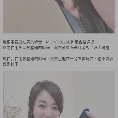
MG-VC0116B
~
我跟甯寶最在意的噪音，
也是合格通過
以前在用舊型吸塵器的時候，甯寶就會嗚著耳朵說「好大聲喔
~~~
」
現在我在用吸塵器的時候，甯寶也能在一旁看書玩耍，也不會影
響到孩子