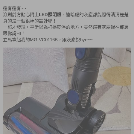
~~
還有還有
LED
滾刷前方貼心附上
照明燈
，連暗處的灰塵都能照得清清楚楚
真的是一個很棒的設計耶！
一照才發現，平常以為打掃乾淨的地方，竟然還有灰塵躺在那裏
HI
跟你說
！
MG-VC0116B
bye~~
立馬拿起我的
，跟灰塵說