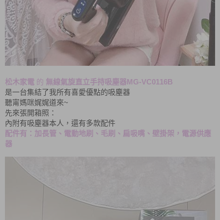
MG-VC0116B
松木家電
的
無線氣旋直立手持吸塵器
是一台集結了我所有喜愛優點的吸塵器
~
聽甯媽咪娓娓道來
先來張開箱照：
內附有吸塵器本人，還有多款配件
配件有：加長管、電動地刷、毛刷、扁吸嘴、壁掛架，電源供應
器