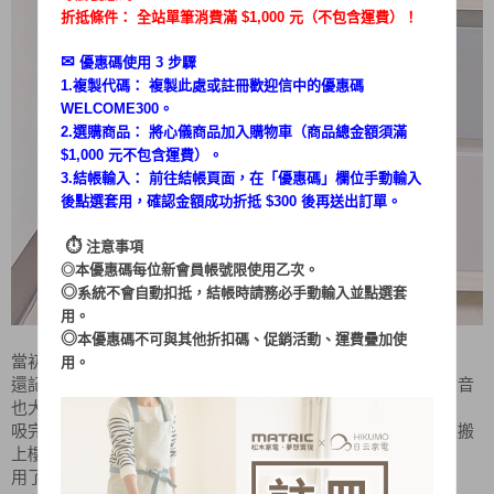
折抵條件： 全站單筆消費滿 $1,000 元（不包含運費）！
✉︎
優惠碼使用 3 步驟
1.複製代碼： 複製此處或註冊歡迎信中的優惠碼
WELCOME300。
2.選購商品： 將心儀商品加入購物車（商品總金額須滿
$1,000 元不包含運費）。
3.結帳輸入： 前往結帳頁面，在「
優惠碼
」欄位手動輸入
後點選套用，確認金額成功折抵 $300 後再送出訂單。
⏱︎
注意事項
◎本優惠碼每位新會員帳號限使用乙次。
◎
系統不會自動扣抵，結帳時請務必手動輸入並點選套
用。
◎
本優惠碼不可與其他折扣碼、促銷活動、運費疊加使
當初在選擇吸塵器的時候，我也有爬文做了一些功課
用。
還記得以前家中最先使用的，是一台插電型體積又大又重、聲音
也大的吸塵器
吸完一個區塊就已經氣喘吁吁，更別說要移動到別的區塊或是搬
上樓
用了幾次就閒置在角落