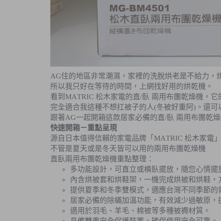
AG住的地區非常潮濕，家裡的洗脫烘老是不給力，
所以我只好在等待的時間，上網找好用的烘乾機。
看到MATRIC 松木家電的直/臥 兩用布團乾燥機
完全適合我這種不想扛被子的人(冬被好重阿)。還
跟著AG一起開箱這款居家必備的直/臥 兩用布團乾
快速開箱－重點呈現
源自日本值得信賴的家電品牌「MATRIC 松木家
不管是夏天或是冬天皆可以用的兩用布團乾燥機
直臥兩用布團乾燥機重點整理：
多功能設計，可直立或橫臥擺放，隨您心情擺
內含烘被套和烘鞋架，一機完成烘被和烘鞋，
提供夏季和冬季雙模式，適應台灣不同季節的
居家必備的除蟎加溫功能，有效減少過敏原，
適用於羽毛、羊毛、棉被等多種被褥材質。