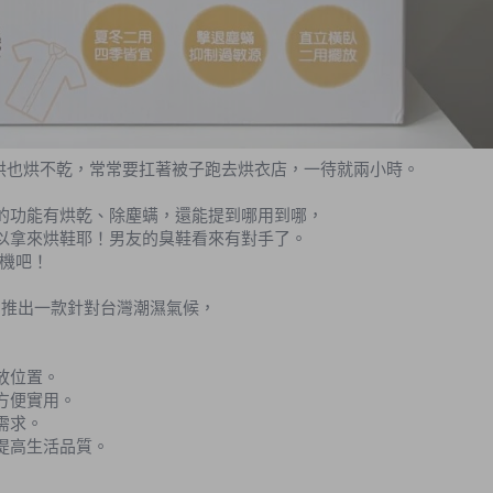
烘也烘不乾，常常要扛著被子跑去烘衣店，一待就兩小時。
，它的功能有烘乾、除塵螨，還能提到哪用到哪，
可以拿來烘鞋耶！男友的臭鞋看來有對手了。
燥機吧！
電」推出一款針對台灣潮濕氣候，
放位置。
方便實用。
需求。
提高生活品質。