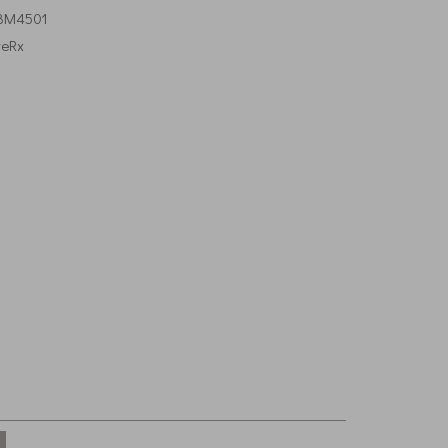
M4501
veRx