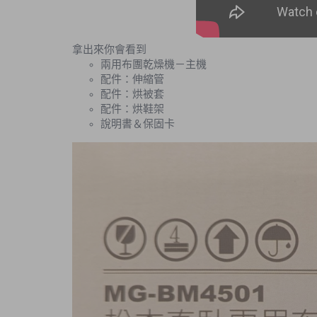
拿出來你會看到
兩用布團乾燥機－主機
配件：伸縮管
配件：烘被套
配件：烘鞋架
說明書＆保固卡