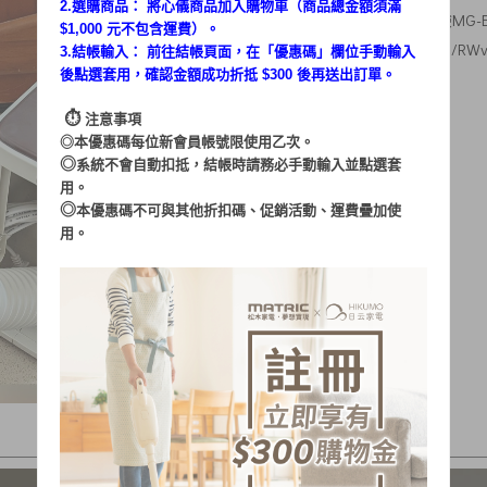
2.選購商品： 將心儀商品加入購物車（商品總金額須滿
AG吃貨
／體驗MG-B
素人體驗：
$1,000 元不包含運費）。
https://reurl.cc/RW
：
文章出處
3.結帳輸入： 前往結帳頁面，在「
優惠碼
」欄位手動輸入
後點選套用，確認金額成功折抵 $300 後再送出訂單。
⏱︎
注意事項
◎本優惠碼每位新會員帳號限使用乙次。
◎
系統不會自動扣抵，結帳時請務必手動輸入並點選套
用。
◎
本優惠碼不可與其他折扣碼、促銷活動、運費疊加使
用。