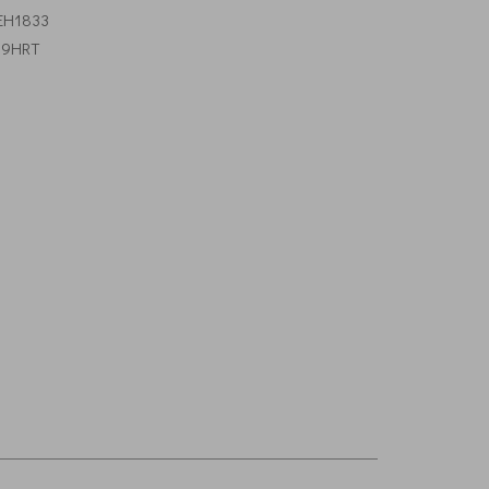
H1833
Xj9HRT