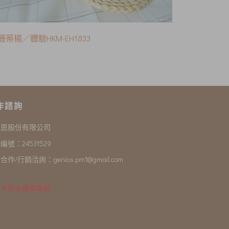
珊蒂楊／體驗HKM-EH1833
作諮詢
尼思股份有限公司
編號：24531529
合作/行銷洽詢：
genios.pm1@gmail.com
 & 停止維修產品