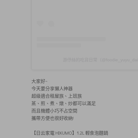
游伃絲的吃貨日常（@foodie_yuyu_d
大家好~
今天要分享懶人神器
超級適合租屋族、上班族
蒸、煎、煮、燉、炒都可以滿足
而且機體小巧不占空間
攜帶方便也很好收納!
【日云家電 HIKUMO】1.2L 輕食泡麵鍋