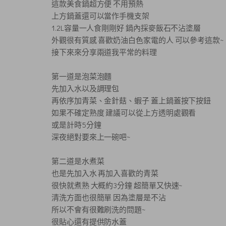
這款美食鍋超方便 不用預熱
上方鍋蓋還可以當作手機支架
1.2L容量一人食剛剛好 鍋內採麥飯石不沾塗層
外觀很有質感 喜歡奶油白色家電的人 可以參考這款~
接下來來分享兩道我平常的料理
第一道是泡菜泡麵
先加入水以及調理包
再依序加青菜、金針菇、蝦子 蓋上鍋蓋按下按鈕
如果不確定熟度 建議可以從上方透明處觀看
或是計時5分鐘
深夜絕對要來上一碗吧~
第二道是水煮菜
也是先加入水 再加入喜歡的青菜
很快就煮熟 大概約3分鐘 超簡單又快速~
清洗方面也很簡單 因為塗層是不沾
所以不會有很難刷洗的問題~
很貼心還有提供防水蓋