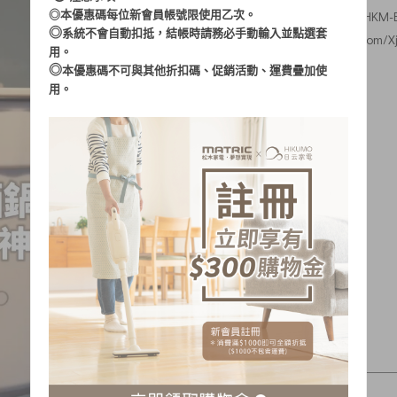
素人體驗：
游伃絲／體驗HKM-E
◎本優惠碼每位新會員帳號限使用乙次。
◎
系統不會自動扣抵，結帳時請務必手動輸入並點選套
文章出處：
http://xhslink.com/
用。
◎
本優惠碼不可與其他折扣碼、促銷活動、運費疊加使
用。