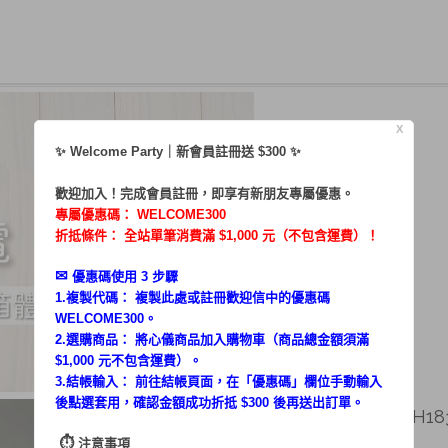
X
✨ Welcome Party｜新會員註冊送 $300 ✨
歡迎加入！完成會員註冊，即享有新朋友專屬優惠。
專屬優惠碼：
WELCOME300
折抵條件： 全站單筆消費滿 $1,000 元（不包含運費）！
✉︎
優惠碼使用 3 步驟
1.複製代碼： 複製此處或註冊歡迎信中的優惠碼
WELCOME300。
2.選購商品： 將心儀商品加入購物車（商品總金額須滿
$1,000 元不包含運費）。
3.結帳輸入： 前往結帳頁面，在「
優惠碼
」欄位手動輸入
後點選套用，確認金額成功折抵 $300 後再送出訂單。
游伃絲／體驗HKM-EH18
⏱︎
注意事項