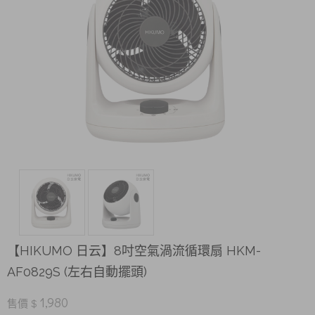
【HIKUMO 日云】8吋空氣渦流循環扇 HKM-
AF0829S (左右自動擺頭)
1,980
售價 $