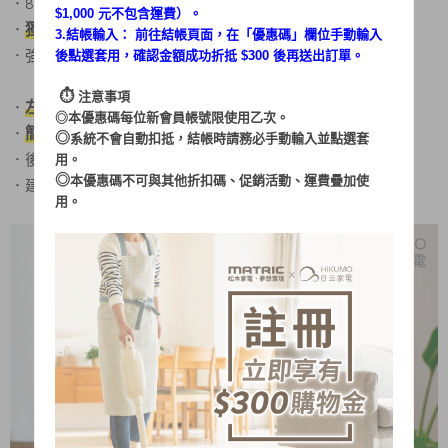
．
8吋桌扇、循環扇二用型，
輕巧體積不佔空間
$1,000 元不包含運費）。
獨特船用螺旋槳扇葉，風量集中更有效率
．
3.結帳輸入： 前往結帳頁面，在「
優惠碼
」欄位手動輸入
．強、中、弱 三段風速選擇
後點選套用，確認金額成功折抵 $300 後再送出訂單。
⏱︎
注意事項
左右自動擺頭
．
、俯仰手動擺頭調整
◎本優惠碼每位新會員帳號限使用乙次。
簡單拆卸
．
、方便清潔
◎
系統不會自動扣抵，結帳時請務必手動輸入並點選套
．後網罩提手設計，輕鬆移動不費力
用。
◎
本優惠碼不可與其他折扣碼、促銷活動、運費疊加使
．建議搭配冷暖氣機使用，可加強室內空氣對流
用。