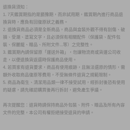
退換貨須知：
1. 7天鑑賞期指的是猶豫期，而非試用期，鑑賞期內進行商品退
換貨時，應負有回復原狀之義務。
2. 退換貨商品必須是全新商品，商品與盒裝外觀不得有刮傷、破
損、受潮、塗寫文字，且必須保有相關配件（保護袋、配件包
裝、保麗龍、贈品、所附文件...等）之完整性。
3. 鑑賞期內請保留原「運送外箱」，勿讓物流商或貨運公司收
走，以便退換貨返還時保護商品使用。
4. 若買家有退貨要求，商品有使用痕跡，且無法還原的情形，需
額外收取商品復原等費用，不受無條件退貨之規範限制。
5. 商品為衛生、清潔用品類一律不接受試用，經拆封後恐有使用
的疑慮，請先確認購買後再行拆封，避免產生爭議。
再次提醒您：退貨時請保持商品外包裝、附件、贈品及所有內容
文件的完整，本公司有權拒絕接受退貨的申請。