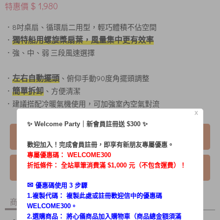
$ 1,980
特惠價
．8吋桌扇、循環扇二用型，輕巧體積不佔空間
獨特船用螺旋槳扇葉，風量集中更有效率
．
．強、中、弱 三段風速選擇
左右自動擺頭
．
、俯仰手動90度角擺頭調整
簡單拆卸
．
、方便清潔
．建議搭配冷暖氣機使用，可加強室內空氣對流
X
✨ Welcome Party｜新會員註冊送 $300 ✨
已售完
歡迎加入！完成會員註冊，即享有新朋友專屬優惠。
專屬優惠碼：
WELCOME300
我要詢問
折抵條件： 全站單筆消費滿 $1,000 元（不包含運費）！
✉︎
優惠碼使用 3 步驟
1.複製代碼： 複製此處或註冊歡迎信中的優惠碼
商品內容
商品討論
WELCOME300。
2.選購商品： 將心儀商品加入購物車（商品總金額須滿