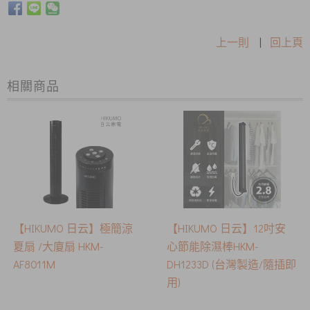
上一則
|
回上頁
相關商品
​【HIKUMO 日云】極簡涼
【HIKUMO 日云】12吋安
夏扇 /大廈扇 HKM-
心節能除濕棒HKM-
AF8011M
DH1233D (台灣製造/隨插即
用)