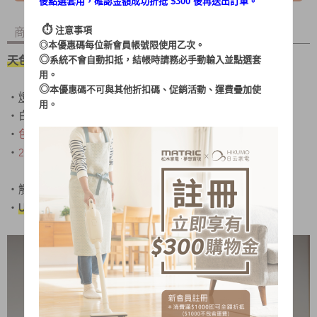
後點選套用，確認金額成功折抵 $300 後再送出訂單。
⏱︎
商品內容
商品討論
注意事項
◎本優惠碼每位新會員帳號限使用乙次。
天色漸晚 貼心陪伴
◎
系統不會自動扣抵，結帳時請務必手動輸入並點選套
用。
◎
本優惠碼不可與其他折扣碼、促銷活動、運費疊加使
‧
燈頭軟管設計
，可靈活調整照明角度
用。
‧白光照明燈採用39個LED燈
‧
色溫：3800-4200K
‧
2400mAh鋰電池，充電時間:3-4小時
‧觸控開關，操作簡單，隨意切換亮度
‧
USB充電