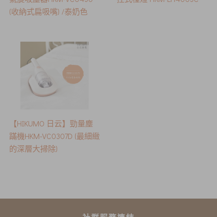
(收納式扁吸嘴) /泰奶色
【HIKUMO 日云】勁量塵
蹣機HKM-VC0307D (最細緻
的深層大掃除)