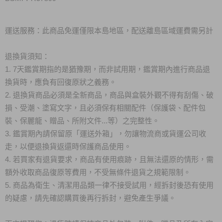
運送服務：此商品免運僅限本島地區，配送離島區域運費需另計
退換貨須知：
1. 7天鑑賞期指的是猶豫期，而非試用期，鑑賞期內進行商品退
換貨時，應負有回復原狀之義務。
2. 退換貨商品必須是全新商品，商品與盒裝外觀不得有刮傷、破
損、受潮、塗寫文字，且必須保有相關配件（保護袋、配件包
裝、保麗龍、贈品、所附文件...等）之完整性。
3. 鑑賞期內請保留原「運送外箱」，勿讓物流商或貨運公司收
走，以便退換貨返還時保護商品使用。
4. 若買家有退貨要求，商品有使用痕跡，且無法還原的情形，需
額外收取商品復原等費用，不受無條件退貨之規範限制。
5. 商品為衛生、清潔用品類一律不接受試用，經拆封後恐有使用
的疑慮，請先確認購買後再行拆封，避免產生爭議。