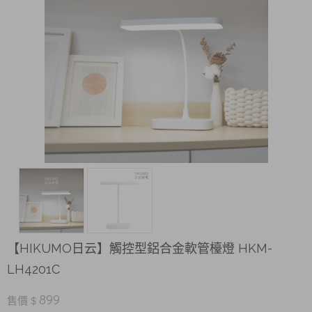
【HIKUMO日云】觸控型鋁合金軟管檯燈 HKM-
LH4201C
899
售價 $