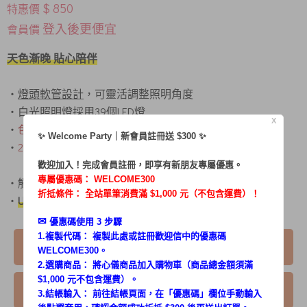
$ 850
特惠價
登入後更便宜
會員價
天色漸晚 貼心陪伴
‧
燈頭軟管設計
，可靈活調整照明角度
‧白光照明燈採用39個LED燈
X
‧
色溫：3800-4200K
✨ Welcome Party｜新會員註冊送 $300 ✨
‧
2400mAh鋰電池，充電時間:3-4小時
歡迎加入！完成會員註冊，即享有新朋友專屬優惠。
專屬優惠碼：
WELCOME300
‧觸控開關，操作簡單，隨意切換亮度
折抵條件： 全站單筆消費滿 $1,000 元（不包含運費）！
‧
USB充電
✉︎
優惠碼使用 3 步驟
1.複製代碼： 複製此處或註冊歡迎信中的優惠碼
我要購買
WELCOME300。
2.選購商品： 將心儀商品加入購物車（商品總金額須滿
$1,000 元不包含運費）。
我要詢問
3.結帳輸入： 前往結帳頁面，在「
優惠碼
」欄位手動輸入