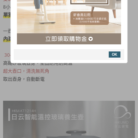
8小時預約，可調溫度、行程記憶功能
單獨 除氯鍵，飲水更安心
一壺多功能 自動調理好簡單
內建選單
- 溫奶 /米糊 /泡茶 /慢煮 /煮沸 /除氯
304多功能不鏽鋼濾網杯
，來場午後慢時光
OK
高硼矽玻璃壺身，堅固耐用耐高溫
超大壺口，清洗無死角
取出壺身，自動斷電