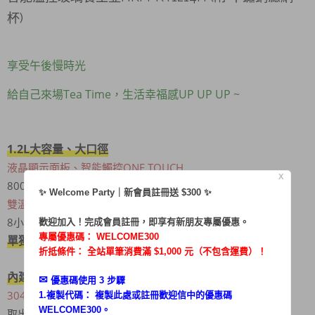
杯)
享受午後慢時光
給自己來場Tea Time，生活幸福感UP UP UP ~
1.2L大容量、大口徑
液晶顯示面板、智能觸控ONE TOUCH
X
800W高功率，快速加熱輕鬆料理
✨ Welcome Party｜新會員註冊送 $300 ✨
雙溫度顯示
，進度一目瞭然 (設定溫度/目前溫度)
8小時預約，可調溫度、行程記憶功能
歡迎加入！完成會員註冊，即享有新朋友專屬優惠。
專屬優惠碼：
WELCOME300
單獨 除氯鍵，飲水更安心
折抵條件： 全站單筆消費滿 $1,000 元（不包含運費）！
內建選單
- 溫奶 /米糊 /泡茶 /慢煮 /煮沸 /除氯
✉︎
優惠碼使用 3 步驟
304多功能不鏽鋼濾網杯
，來場午後慢時光
1.複製代碼： 複製此處或註冊歡迎信中的優惠碼
WELCOME300。
取出壺身，自動斷電