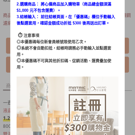
2.選購商品： 將心儀商品加入購物車（商品總金額須滿
$1,000 元不包含運費）。
1200ML
附蓋、304多功能不鏽鋼
商品內容：主機
/
玻璃養生壺 /
3.結帳輸入： 前往結帳頁面，在「
優惠碼
」欄位手動輸入
濾網杯
後點選套用，確認金額成功折抵 $300 後再送出訂單。
⏱︎
注意事項
◎本優惠碼每位新會員帳號限使用乙次。
我要購買
◎
系統不會自動扣抵，結帳時請務必手動輸入並點選套
用。
◎
本優惠碼不可與其他折扣碼、促銷活動、運費疊加使
我要詢問
用。
商品內容
商品討論
一壺多用、隨時品嘗溫暖好滋味
液晶顯示面板、智能觸控ONE TOUCH
1.2L大容量、大口徑
800W高功率，快速加熱輕鬆料理
雙溫度顯示
，進度一目瞭然 (設定溫度/目前溫度)