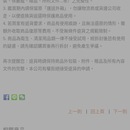
裝、保麗龍、贈品、所附文件...等）之完整性。
3. 鑑賞期內請保留原「運送外箱」，勿讓物流商或貨運公司收
走，以便退換貨返還時保護商品使用。
4. 若買家有退貨要求，商品有使用痕跡，且無法還原的情形，需
額外收取商品復原等費用，不受無條件退貨之規範限制。
5. 商品為衛生、清潔用品類一律不接受試用，經拆封後恐有使用
的疑慮，請先確認購買後再行拆封，避免產生爭議。
再次提醒您：退貨時請保持商品外包裝、附件、贈品及所有內容
文件的完整，本公司有權拒絕接受退貨的申請。
上一則
|
回上頁
|
下一則
相關商品