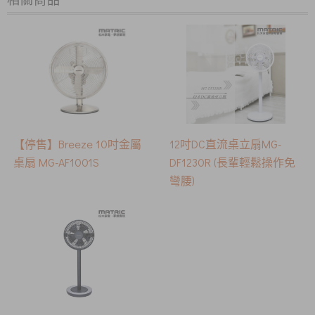
【停售】Breeze 10吋金屬
12吋DC直流桌立扇MG-
桌扇 MG-AF1001S
DF1230R (長輩輕鬆操作免
彎腰)