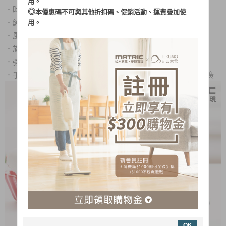
用。
．
時尚金屬魔幻紅色彩設計，更添魅力
◎
本優惠碼不可與其他折扣碼、促銷活動、運費疊加使
．
純銅線馬達，更耐用且穩定
用。
．
風速穩定柔和，同級比更為安靜
．
旋鈕式開關設計
．
強/弱，兩段風速調節
．
手動上下俯仰可至135度，空氣循環更流通，風吹範圍更寬廣
OK