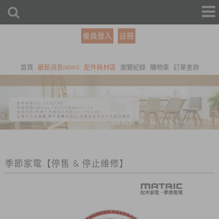
會員登入
註冊
首頁
最新消息NEWS
配件耗材區
瀏覽紀錄
購物車
訂單查詢
季節家電【停售 & 停止維修】