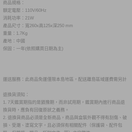
商品規格：
額定電壓：110V/60Hz
消耗功率：21W
產品尺寸：寬260x高125x深250 mm
重量：1.7Kg
產地：中國
保固：一年(依照購買日期為主)
運送服務：此商品免運僅限本島地區，配送離島區域運費需另計
退換貨須知：
1. 7天鑑賞期指的是猶豫期，而非試用期，鑑賞期內進行商品退
換貨時，應負有回復原狀之義務。
2. 退換貨商品必須是全新商品，商品與盒裝外觀不得有刮傷、破
損、受潮、塗寫文字，且必須保有相關配件（保護袋、配件包