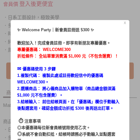
登入後更便宜
會員價
日系工藝設計，極致美學
．
X
多功能8吋桌扇/循環扇，一機兩用
．
✨ Welcome Party｜新會員註冊送 $300 ✨
時尚金屬魔幻紅色彩設計，更添魅力
．
純銅線馬達，更耐用且穩定
．
歡迎加入！完成會員註冊，即享有新朋友專屬優惠。
風速穩定柔和，同級比更為安靜
專屬優惠碼：
WELCOME300
．
折抵條件： 全站單筆消費滿 $1,000 元（不包含運費）！
✉︎
優惠碼使用 3 步驟
我要詢問
1.複製代碼： 複製此處或註冊歡迎信中的優惠碼
WELCOME300。
2.選購商品： 將心儀商品加入購物車（商品總金額須滿
商品內容
商品討論
$1,000 元不包含運費）。
3.結帳輸入： 前往結帳頁面，在「
優惠碼
」欄位手動輸入
Matric Magic 魔幻紅8吋金屬扇 MG-AF0801D
後點選套用，確認金額成功折抵 $300 後再送出訂單。
⏱︎
注意事項
商品特色：
◎本優惠碼每位新會員帳號限使用乙次。
．
日系工藝設計，極致美學
◎
系統不會自動扣抵，結帳時請務必手動輸入並點選套
．
多功能8吋桌扇/循環扇，一機兩用