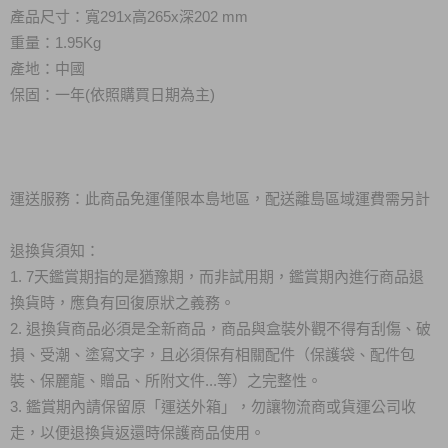
產品尺寸：寬291x高265x深202 mm
重量：1.95Kg
產地：中國
保固：一年(依照購買日期為主)
運送服務：此商品免運僅限本島地區，配送離島區域運費需另計
退換貨須知：
1. 7天鑑賞期指的是猶豫期，而非試用期，鑑賞期內進行商品退
換貨時，應負有回復原狀之義務。
2. 退換貨商品必須是全新商品，商品與盒裝外觀不得有刮傷、破
損、受潮、塗寫文字，且必須保有相關配件（保護袋、配件包
裝、保麗龍、贈品、所附文件...等）之完整性。
3. 鑑賞期內請保留原「運送外箱」，勿讓物流商或貨運公司收
走，以便退換貨返還時保護商品使用。