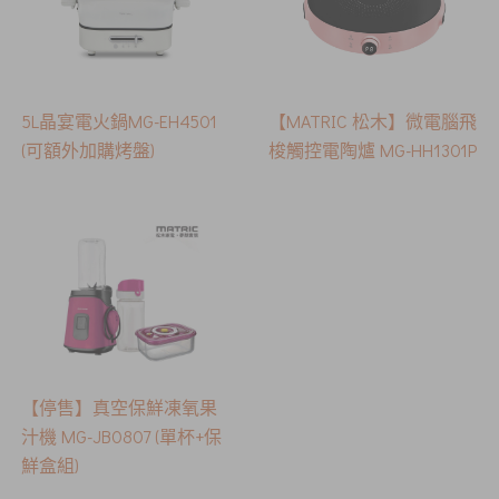
5L晶宴電火鍋MG-EH4501
【MATRIC 松木】微電腦飛
(可額外加購烤盤)
梭觸控電陶爐 MG-HH1301P
【停售】真空保鮮凍氧果
汁機 MG-JB0807 (單杯+保
鮮盒組)