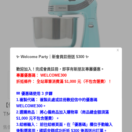
X
✨ Welcome Party｜新會員註冊送 $300 ✨
歡迎加入！完成會員註冊，即享有新朋友專屬優惠。
專屬優惠碼：
WELCOME300
折抵條件： 全站單筆消費滿 $1,000 元（不包含運費）！
✉︎
優惠碼使用 3 步驟
1.複製代碼： 複製此處或註冊歡迎信中的優惠碼
【停售】松木抬頭式點心烘培專用攪拌機 MG-
WELCOME300。
2.選購商品： 將心儀商品加入購物車（商品總金額須滿
TM2501
$1,000 元不包含運費）。
3.結帳輸入： 前往結帳頁面，在「
優惠碼
」欄位手動輸入
3,680
售價 $
後點選套用，確認金額成功折抵 $300 後再送出訂單。