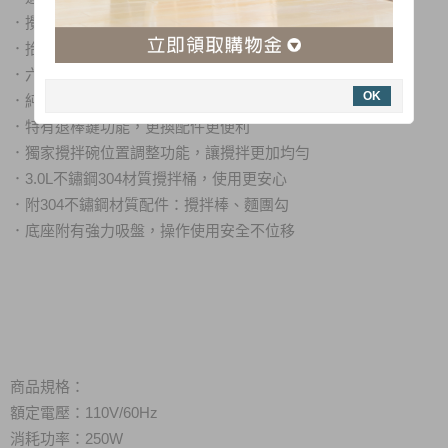
．
攪拌、混合、揉捏麵團，讓點心製作過程更省力
．
抬頭式結構設計，退棒/投料/取桶使用更方便
．
六段式調速功能，滿足各種攪拌轉速需求
OK
．
純銅線馬達結構，延長商品使用壽命
．
特有退棒鍵功能，更換配件更便利
．
獨家攪拌碗位置調整功能，讓攪拌更加均勻
．
3.0L不鏽鋼304材質攪拌桶，使用更安心
．
附304不鏽鋼材質配件：攪拌棒、麵團勾
．
底座附有強力吸盤，操作使用安全不位移
商品規格：
額定電壓：110V/60Hz
消耗功率：250W