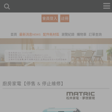
會員登入
註冊
首頁
最新消息NEWS
配件耗材區
瀏覽紀錄
購物車
訂單查詢
廚房家電【停售 & 停止維修】