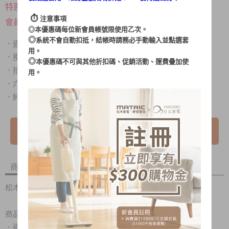
$ 2,980
特惠價
⏱︎
注意事項
登入後更便宜
會員價
◎本優惠碼每位新會員帳號限使用乙次。
◎
系統不會自動扣抵，結帳時請務必手動輸入並點選套
適用中西式食物調理，點心烘培的最佳幫手
．
用。
攪拌、混合、揉捏麵團，讓點心製作過程更省力
．
◎
本優惠碼不可與其他折扣碼、促銷活動、運費疊加使
抬頭式結構設計，退棒/投料/取桶使用更方便
．
用。
六段式調速功能，滿足各種攪拌轉速需求
．
純銅線馬達結構，延長商品使用壽命
．
我要詢問
商品內容
商品討論
松木抬頭式點心烘培專用攪拌機 MG-TM2501
商品特色：
．
適用中西式食物調理，點心烘培的最佳幫手