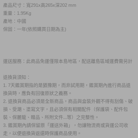
產品尺寸：寬291x高265x深202 mm
重量：1.95Kg
產地：中國
保固：一年(依照購買日期為主)
運送服務：此商品免運僅限本島地區，配送離島區域運費需另計
退換貨須知：
1. 7天鑑賞期指的是猶豫期，而非試用期，鑑賞期內進行商品退
換貨時，應負有回復原狀之義務。
2. 退換貨商品必須是全新商品，商品與盒裝外觀不得有刮傷、破
損、受潮、塗寫文字，且必須保有相關配件（保護袋、配件包
裝、保麗龍、贈品、所附文件...等）之完整性。
3. 鑑賞期內請保留原「運送外箱」，勿讓物流商或貨運公司收
走，以便退換貨返還時保護商品使用。