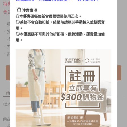
$ 2,980
特惠價
⏱︎
注意事項
登入後更便宜
會員價
◎本優惠碼每位新會員帳號限使用乙次。
◎
系統不會自動扣抵，結帳時請務必手動輸入並點選套
適用中西式食物調理，點心烘培的最佳幫手
．
用。
攪拌、混合、揉捏麵團，讓點心製作過程更省力
．
◎
本優惠碼不可與其他折扣碼、促銷活動、運費疊加使
抬頭式結構設計，退棒/投料/取桶使用更方便
．
用。
六段式調速功能，滿足各種攪拌轉速需求
．
純銅線馬達結構，延長商品使用壽命
．
我要詢問
商品內容
商品討論
松木抬頭式點心烘培專用攪拌機 MG-TM2501
商品特色：
．
適用中西式食物調理，點心烘培的最佳幫手