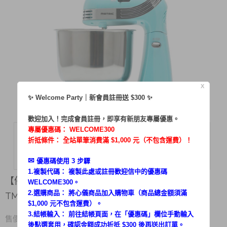
X
✨ Welcome Party｜新會員註冊送 $300 ✨
歡迎加入！完成會員註冊，即享有新朋友專屬優惠。
專屬優惠碼：
WELCOME300
折抵條件： 全站單筆消費滿 $1,000 元（不包含運費）！
✉︎
優惠碼使用 3 步驟
1.複製代碼： 複製此處或註冊歡迎信中的優惠碼
【停售】松木抬頭式點心烘培專用攪拌機 MG-
WELCOME300。
2.選購商品： 將心儀商品加入購物車（商品總金額須滿
TM2501
$1,000 元不包含運費）。
3.結帳輸入： 前往結帳頁面，在「
優惠碼
」欄位手動輸入
3,680
售價 $
後點選套用，確認金額成功折抵 $300 後再送出訂單。