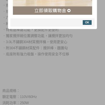
．
攪拌、混合、揉捏麵團，讓點心製作過程更省力
．
抬頭式結構設計，退棒/投料/取桶使用更方便
．
六段式調速功能，滿足各種攪拌轉速需求
OK
．
純銅線馬達結構，延長商品使用壽命
．
特有退棒鍵功能，更換配件更便利
．
獨家攪拌碗位置調整功能，讓攪拌更加均勻
．
3.0L不鏽鋼304材質攪拌桶，使用更安心
．
附304不鏽鋼材質配件：攪拌棒、麵團勾
．
底座附有強力吸盤，操作使用安全不位移
商品規格：
額定電壓：110V/60Hz
消耗功率：250W