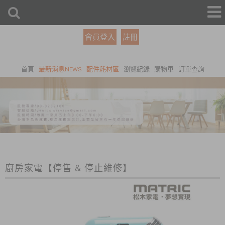
會員登入
註冊
首頁
最新消息NEWS
配件耗材區
瀏覽紀錄
購物車
訂單查詢
廚房家電【停售 & 停止維修】