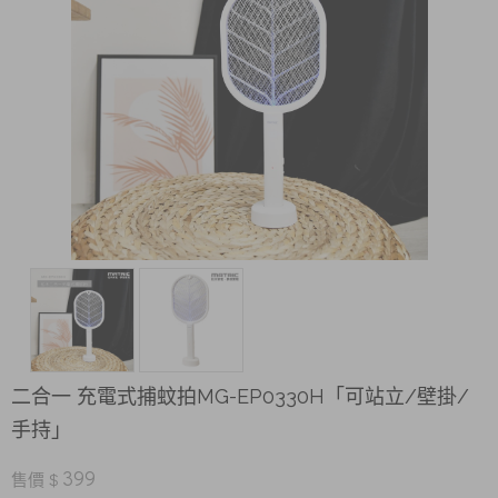
二合一 充電式捕蚊拍MG-EP0330H「可站立/壁掛/
手持」
399
售價 $