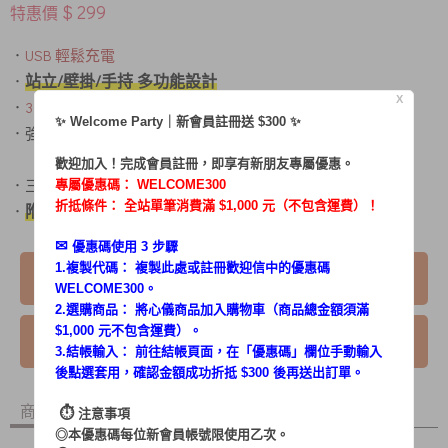
$ 299
特惠價
．
USB 輕鬆充電
站立/壁掛/手持 多功能設計
．
X
．
3000V瞬間強力電擊
，蚊子觸網即滅！
✨ Welcome Party｜新會員註冊送 $300 ✨
．強效LED紫光，蚊蟲不漏抓
歡迎加入！完成會員註冊，即享有新朋友專屬優惠。
．三層超大密集網，捕抓面積大、安全不觸電
專屬優惠碼：
WELCOME300
折抵條件： 全站單筆消費滿 $1,000 元（不包含運費）！
附直立底座，立馬變身捕蚊燈
．
✉︎
優惠碼使用 3 步驟
1.複製代碼： 複製此處或註冊歡迎信中的優惠碼
已售完
WELCOME300。
2.選購商品： 將心儀商品加入購物車（商品總金額須滿
$1,000 元不包含運費）。
我要詢問
3.結帳輸入： 前往結帳頁面，在「
優惠碼
」欄位手動輸入
後點選套用，確認金額成功折抵 $300 後再送出訂單。
商品內容
商品討論
⏱︎
注意事項
◎本優惠碼每位新會員帳號限使用乙次。