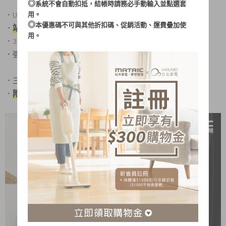
◎
系統不會自動扣抵，結帳時請務必手動輸入並點選套
．
USB 輕鬆充電
用。
◎
本優惠碼不可與其他折扣碼、促銷活動、運費疊加使
站立/壁掛/手持 多功能設計
．
用。
．
3000V瞬間強力電擊
，蚊子觸網即滅！
．強效LED紫光，蚊蟲不漏抓
．三層超大密集網，
捕抓面積大、
安全不觸電
附直立底座，立馬變身捕蚊燈
．