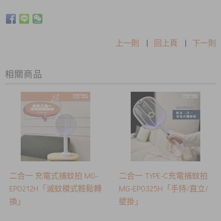
上一則
|
回上頁
|
下一則
相關商品
二合一 充電式捕蚊拍 MG-
二合一 TYPE-C充電捕蚊拍
EP0212H「滅蚊模式輕鬆轉
MG-EP0325H「手持/直立/
換」
壁掛」