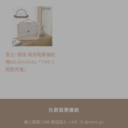
直立/ 壁掛 兩用電擊捕蚊
燈MG-EP0408U「TYPE-C
輕鬆充電」
社群服務連結
<LINE ID: @matric.jp>
線上客服 LINE 歡迎加入