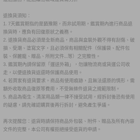
退換貨須知：
1. 7天鑑賞期指的是猶豫期，而非試用期，鑑賞期內進行商品退
換貨時，應負有回復原狀之義務。
2. 退換貨商品必須是全新商品，商品與盒裝外觀不得有刮傷、破
損、受潮、塗寫文字，且必須保有相關配件（保護袋、配件包
裝、保麗龍、贈品、所附文件...等）之完整性。
3. 鑑賞期內請保留原「運送外箱」，勿讓物流商或貨運公司收
走，以便退換貨返還時保護商品使用。
4. 若買家有退貨要求，商品有使用痕跡，且無法還原的情形，需
額外收取商品復原等費用，不受無條件退貨之規範限制。
5. 商品為衛生、清潔用品類一律不接受試用，經拆封後恐有使用
的疑慮，請先確認購買後再行拆封，避免產生爭議。
再次提醒您：退貨時請保持商品外包裝、附件、贈品及所有內容
文件的完整，本公司有權拒絕接受退貨的申請。