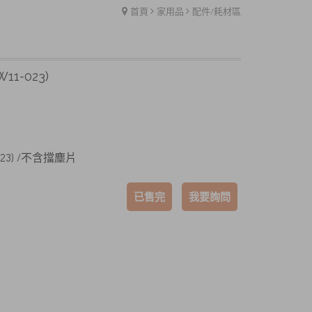
首頁
家用品
配件/耗材區
11-023)
-023) /不含擋塵片
已售完
我要詢問