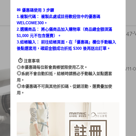
✉︎
優惠碼使用 3 步驟
1.複製代碼： 複製此處或註冊歡迎信中的優惠碼
WELCOME300。
2.選購商品： 將心儀商品加入購物車（商品總金額須滿
MG-VC0101B 塵杯 (L47-W
$1,000 元不包含運費）。
3.結帳輸入： 前往結帳頁面，在「
優惠碼
」欄位手動輸入
220
售價 $
後點選套用，確認金額成功折抵 $300 後再送出訂單。
$ 100
特惠價
⏱︎
注意事項
◎本優惠碼每位新會員帳號限使用乙次。
MG-VC0101B 塵杯 (L47-W11
◎
系統不會自動扣抵，結帳時請務必手動輸入並點選套
用。
◎
本優惠碼不可與其他折扣碼、促銷活動、運費疊加使
用。