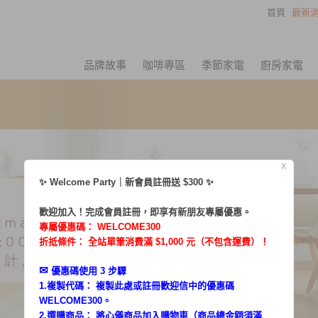
首頁
最新消
品牌故事
咖啡專區
季節家電
廚房家電
X
✨ Welcome Party｜新會員註冊送 $300 ✨
歡迎加入！完成會員註冊，即享有新朋友專屬優惠。
專屬優惠碼：
WELCOME300
折抵條件： 全站單筆消費滿 $1,000 元（不包含運費）！
✉︎
優惠碼使用 3 步驟
1.複製代碼： 複製此處或註冊歡迎信中的優惠碼
WELCOME300。
2.選購商品： 將心儀商品加入購物車（商品總金額須滿