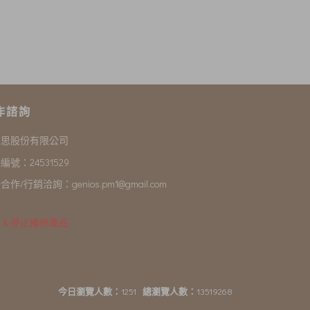
作諮詢
尼思股份有限公司
編號：24531529
合作/行銷洽詢：
genios.pm1@gmail.com
 & 停止維修產品
今日瀏覽人數：
1251
總瀏覽人數：
13519268