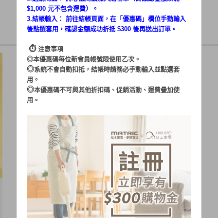
$1,000 元不包含運費）。
3.結帳輸入： 前往結帳頁面，在「
優惠碼
」欄位手動輸入
後點選套用，確認金額成功折抵 $300 後再送出訂單。
⏱︎
注意事項
◎本優惠碼每位新會員帳號限使用乙次。
◎
系統不會自動扣抵，結帳時請務必手動輸入並點選套
用。
◎
本優惠碼不可與其他折扣碼、促銷活動、運費疊加使
用。