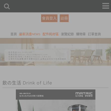
會員登入
註冊
首頁
最新消息NEWS
配件耗材區
瀏覽紀錄
購物車
訂單查詢
飲の生活 Drink of Life