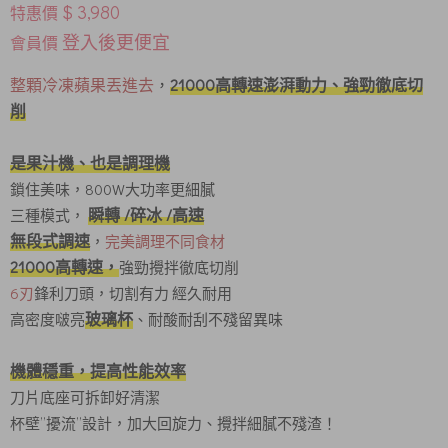
$ 3,980
特惠價
登入後更便宜
會員價
整顆冷凍蘋果丟進去
，
21000高轉速澎湃動力、強勁徹底切
削
是果汁機、也是調理機
鎖住美味，800W大功率更細膩
瞬轉 /碎冰 /高速
三種模式，
無段式調速
，
完美調理不同食材
21000高轉速，
強勁攪拌徹底切削
6刃
鋒利刀頭，切割有力 經久耐用
玻璃杯
高密度啵亮
、耐酸耐刮不殘留異味
機體穩重，提高性能效率
刀片底座可拆卸好清潔
杯壁”擾流”設計，加大回旋力、攪拌細膩不殘渣！