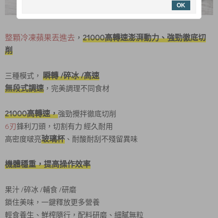
OK
整顆冷凍蘋果丟進去
，
21000高轉速澎湃動力、強勁徹底切
削
瞬轉 /碎冰 /高速
三種模式，
無段式調速
，完美調理不同食材
21000高轉速，
強勁攪拌徹底切削
6刃
鋒利刀頭，切割有力 經久耐用
玻璃杯
高密度啵亮
、耐酸耐刮不殘留異味
機體穩重，提高操作效率
果汁 /碎冰 /輔食 /研磨
鎖住美味，一鍵釋放更多營養
輕食養生、鮮榨隨行，配料研磨、細膩無粒