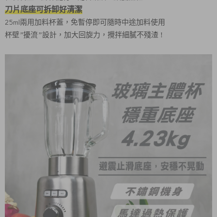
刀片底座可拆卸好清潔
25ml兩用加料杯蓋，免暫停即可隨時中途加料使用
杯壁
擾流
設計，加大回旋力，攪拌細膩不殘渣
”
”
!