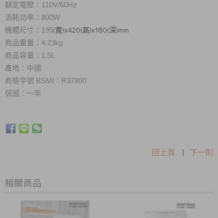
額定電壓：110V/60Hz
消耗功率：800W
(寛)x420(高)x180(深)mm
機體尺寸：195
商品重量：4.23kg
商品容量
：1.5L
產地：中國
商檢字號
BSMI
：R37800
保固：一年
回上頁
|
下一則
相關商品