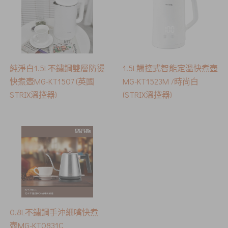
純淨白1.5L不鏽鋼雙層防燙
1.5L觸控式智能定溫快煮壺
快煮壺MG-KT1507 (英國
MG-KT1523M /時尚白
STRIX溫控器)
(STRIX溫控器)
0.8L不鏽鋼手沖細嘴快煮
壺MG-KT0831C