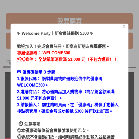
我要購買
X
✨ Welcome Party｜新會員註冊送 $300 ✨
我要詢問
歡迎加入！完成會員註冊，即享有新朋友專屬優惠。
專屬優惠碼：
WELCOME300
折抵條件： 全站單筆消費滿 $1,000 元（不包含運費）！
商品內容
商品討論
✉︎
優惠碼使用 3 步驟
1.複製代碼： 複製此處或註冊歡迎信中的優惠碼
WELCOME300。
2.選購商品： 將心儀商品加入購物車（商品總金額須滿
$1,000 元不包含運費）。
3.結帳輸入： 前往結帳頁面，在「
優惠碼
」欄位手動輸入
後點選套用，確認金額成功折抵 $300 後再送出訂單。
⏱︎
注意事項
◎本優惠碼每位新會員帳號限使用乙次。
◎
系統不會自動扣抵，結帳時請務必手動輸入並點選套