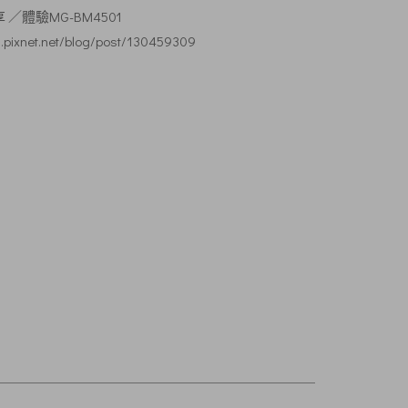
／體驗MG-BM4501
30.pixnet.net/blog/post/130459309