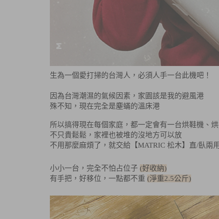
生為一個愛打掃的台灣人，必須人手一台此機吧！
因為台灣潮濕的氣候因素，家園該是我的避風港
殊不知，現在完全是塵蟎的溫床港
所以搞得現在每個家庭，都一定會有一台烘鞋機、烘衣
不只貴鬆鬆，家裡也被堆的沒地方可以放
不用那麼麻煩了，就交給
【MATRIC 松木】
直/臥兩
小小一台，完全不怕占位子
(好收納)
有手把，好移位，一點都不重
(淨重2.5公斤)