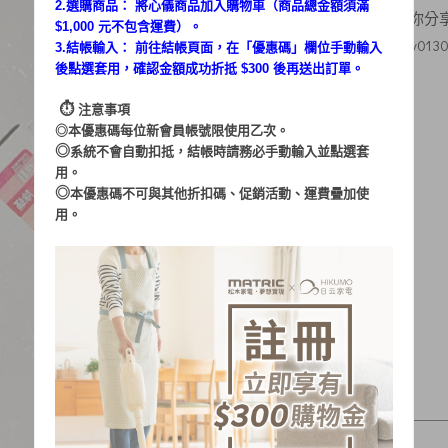
2.選購商品： 將心儀商品加入購物車（商品總金額須滿
庭在這裡，伃你分享 
素人體驗：
$1,000 元不包含運費）。
https://taylorlty01
：
文章出處
3.結帳輸入： 前往結帳頁面，在「
優惠碼
」欄位手動輸入
後點選套用，確認金額成功折抵 $300 後再送出訂單。
⏱︎
注意事項
◎本優惠碼每位新會員帳號限使用乙次。
◎
系統不會自動扣抵，結帳時請務必手動輸入並點選套
用。
◎
本優惠碼不可與其他折扣碼、促銷活動、運費疊加使
用。