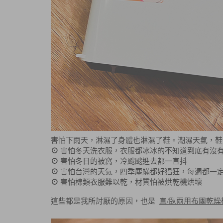
害怕下雨天，淋濕了身體也淋濕了鞋。潮濕天氣，鞋
⊙
害怕冬天洗衣服，衣服都冰冰的不知道到底有沒
⊙
害怕冬日的被窩，冷颼颼進去都一直抖
⊙
害怕台灣的天氣，四季塵蟎都好猖狂，每週都一
⊙
害怕棉類衣服難以乾，材質怕被烘乾機烘壞
這些都是我所討厭的原因，也是
直/臥兩用布團乾燥