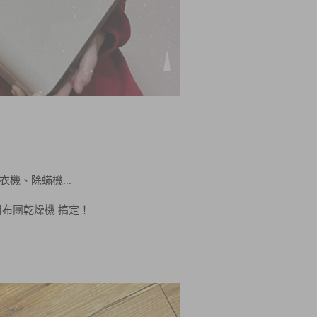
機、除蟎機...
用布團乾燥機 搞定！